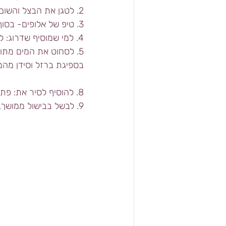
2. לטגן את הבצל והשום בשמן או קרם קוקוס עד להזהבה
3. טיפ של אלופים- בסוף הטיגון להוסיף כף קמח תפוחי אדמה או קורנפלור.
4. למי שמוסיף שדרוג: לחתוך את הירקות, להקפיץ במחבת עם שמן או קוקוס.
5. לסחוט את המים מתו
בספיגת ברזל וסידן מהמז
8. להוסיף לסיר את: פתיתי הסויה, בטטה, בצל, שום, ותבלינים.
9. לבשל בבישול ממושך, על אש קטנה. לשטוף ירקות כדי לשבוע ממזון דל קלוריות ועשיר בוויטמינים.