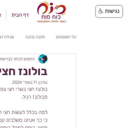
נגישות
דף הבית
א
כל הפוסטים
תזונה נכונה
אכילה רג
החופש לבחור בבריאות
שייקים
ספורטאים
ילדים
בולונז חצי
עודכן:
11 באפר׳ 2024
בולונז חצי בשרי חצי צמ
מבולונז רגיל.
למה בכלל לעשות חצי ח
כי כך אנחנו משלבים קט
מחיר. ביחס למה? ביחס 