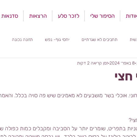
ודות
הסיפור שלי
לזכר סלע
הרצאות
סדנאות
שית
תחביבים לא שגרתיים
יחסי גוף- נפש
תזונה נכונה
8 באפר׳ 2024
זמן קריאה 2 דקות
מאפים
קינוחים
טבעוני
ללא גלוטן
 חצי
חוני. אוכלי בשר מושבעים לא מאמינים שיש פה סויה בכלל. והאמת
צי?
ניות בתפריט, שומרים יותר על הסביבה ומקבלים כמות כפולה של
לרוטב בולונז על בסיס בשר בלבד.  יש גרסה פשוטה ומהירה למתכ