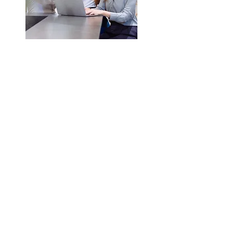
תארי שזה לוקח 2 דקות ואפילו די נוח.
קוראים לשיטת האימון "כוח מוח".
אפשר לתרגל בבית או בעבודה, בכל
גיל עם חברים או משפחה.
משתלב מצוין כחלק מהשגרה, אפשר
באימון ואפשר בישיבה.
משחק שמפעיל את החושים ונותן
הזדמנות לחבר בין אנשים.
אם את רוצה לצאת לאימונים יותר בכיף,
משחק מוח קטן יכול רק להוסיף. פתרון
לישיבות משעממות, תרגול מנטלי של
פוקוס, גמישות ויצירתיות. רצפים
חיוביים לגוף ולמוח. מעניקים השראה
ומעלים מצב רוח.