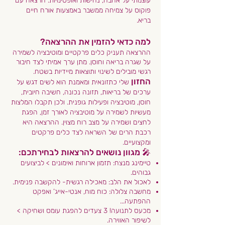
עוצמתי על אהבה, נחישות ואופטימיות. הרצאה עם
פוקוס על צמיחה ממשבר באמצעות אורח חיים
בריא.
למה כדאי להזמין את ההרצאה?
ההרצאה תעניק כלים פרקטיים ומוטיבציה לשמירה
על שגרה בריאה וחוסן. מתן
ערך אמיתי לצד חיבור
רגשי מובילים לשינוי ותוצאות מיידיות בשטח.
החזון
שלי כתזונאית ומאמנת הוא לשים דגש על
ערכים של בריאות, תזונה נכונה, חשיבה חיובית,
חוסן, מוטיבציה ופעילות גופנית. ולכן תקבלו המלצות
מעשיות לשמירה על מוטיבציה לאורך זמן, הפגת
לחצים ושמירה על מצב רוח מצוין. ההרצאה היא
רכבת הרים של השראה לצד כלים פרקטים
ומקצועיים.​
🎤 מגוון נושאים להרצאות לבחירתכם:
טיימינג מנצח: תזמון ארוחות ואימונים > לביצועים
גבוהים.
לאכול את הלב: מאכילה רגשית- להקשבה פנימית.
מחשבה צלולה: כוח מוח, אנטי-אייג’ ואפקט
ההפתעה...
מכעס לתנועה! 3 צעדים להפגת עומס ושחיקה >
לשיפור האווירה.