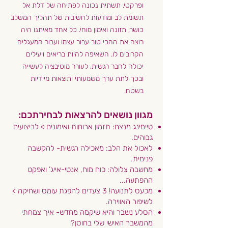
ופרקטי. תשתית נכונה לפתיחה של דלת אל
תשומת לב ומודעות לחשיבות של תהליך המשלב
כושר, תזונה ואימון מוחי. כל אחד מאיתנו היה
רוצה את ההכי טוב עבור עצמו ועבור המעגלים
הקרובים לו. השאיפה להיות בריאים ויעילים
יכולה לחבר רגשית, לעורר מוטיבציה לעשייה
ובכך לתת ערך משמעותי ותוצאות מיידיות
בשטח.
מגוון נושאים להרצאות לבחירתכם:
טיימינג מנצח: תזמון ארוחות ואימונים > לביצועים
גבוהים.
לאכול את הלב: מאכילה רגשית- להקשבה
פנימית.
מחשבה צלולה: כוח מוח, אנטי-אייג’ ואפקט
ההפתעה...
מכעס לתנועה! 3 צעדים להפגת עומס ושחיקה >
לשיפור האווירה.
הסלע נשבר והיא שיקמה מחדש- איך צמחתי
מהמשבר האישי שלי בחוסן?