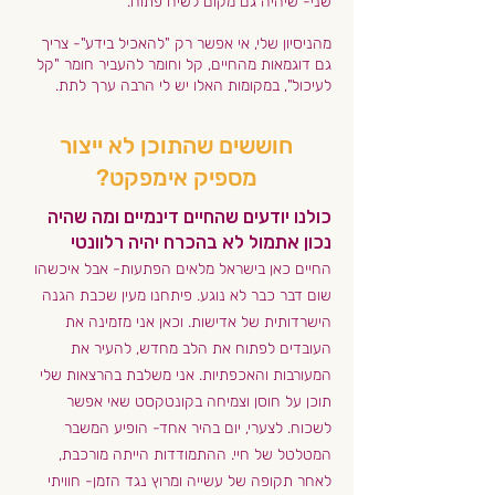
שני- שיהיה גם מקום לשיח פתוח.
מהניסיון שלי, אי אפשר רק "להאכיל בידע"- צריך
גם דוגמאות מהחיים, קל וחומר להעביר חומר "קל
לעיכול", במקומות האלו יש לי הרבה ערך לתת.
חוששים שהתוכן לא ייצור
מספיק אימפקט?
כולנו יודעים שהחיים דינמיים ומה שהיה
נכון אתמול לא בהכרח יהיה רלוונטי
החיים כאן בישראל מלאים הפתעות- אבל איכשהו
שום דבר כבר לא נוגע. פיתחנו מעין שכבת הגנה
הישרדותית של אדישות. וכאן אני מזמינה את
העובדים לפתוח את הלב מחדש, להעיר את
המעורבות והאכפתיות. אני משלבת בהרצאות שלי
תוכן על חוסן וצמיחה בקונטקסט שאי אפשר
לשכוח. לצערי, יום בהיר אחד- הופיע המשבר
המטלטל של חיי. ההתמודדות הייתה מורכבת,
לאחר תקופה של עשייה ומרוץ נגד הזמן- חוויתי