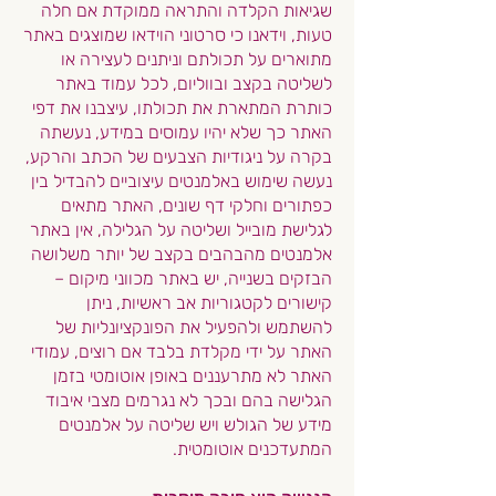
שגיאות הקלדה והתראה ממוקדת אם חלה
טעות, וידאנו כי סרטוני הוידאו שמוצגים באתר
מתוארים על תכולתם וניתנים לעצירה או
לשליטה בקצב ובווליום, לכל עמוד באתר
כותרת המתארת את תכולתו, עיצבנו את דפי
האתר כך שלא יהיו עמוסים במידע, נעשתה
בקרה על ניגודיות הצבעים של הכתב והרקע,
נעשה שימוש באלמנטים עיצוביים להבדיל בין
כפתורים וחלקי דף שונים, האתר מתאים
לגלישת מובייל ושליטה על הגלילה, אין באתר
אלמנטים מהבהבים בקצב של יותר משלושה
הבזקים בשנייה, יש באתר מכווני מיקום –
קישורים לקטגוריות אב ראשיות, ניתן
להשתמש ולהפעיל את הפונקציונליות של
האתר על ידי מקלדת בלבד אם רוצים, עמודי
האתר לא מתרעננים באופן אוטומטי בזמן
הגלישה בהם ובכך לא נגרמים מצבי איבוד
מידע של הגולש ויש שליטה על אלמנטים
המתעדכנים אוטומטית.