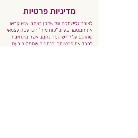
מדיניות פרטיות
לצורך גלישתכם וגלישתכן באתר, אנא קראו
את המסמך בעיון. "כוח מוח" הינו עסק עצמאי
שהוקם על ידי שיקמה נחמן. אשר מתחייבת
לכבד את פרטיותך. הנתונים שתמסור בעת
ההרשמה באתר לכל דבר ועניין ישמרו
במאגר המידע של המערכת בלבד.
על פי חוק, אינכם חייבים למסור את המידע
אך בלעדיו לא נוכל לצערנו לאפשר רכישה
של מוצרים/ או חזרה אלייך למתן מידע.
התחייבויות
המערכת מתחייבת שלא תמסור את פרטייך
האישיים למפרסמים או לצד שלישי כלשהו.
עם זאת, שיקמה נחמן שומרת לעצמה את
הזכות לשלוח אליך הודעות ועדכונים בדואר
אלקטרוני או בוואטספ ומתחייבת שהמידע
ישלח לצורך יצירת קשר והעברת תכנים