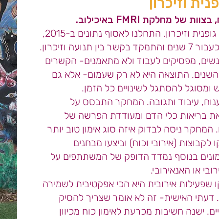
ית וזיכרון
 בצוות של
מחלקת FMRI באיכילוב.
פנית וזיכרון.
​
התחלנו לאסוף נתונים ב-2015,
עבור 7 שנים והתמקד ב
קשר בין תנועה וזיכרון.
אנשים, מפסיקים לעבוד ולא מתאמנים- הקשרים
 השנים. התוצאה היא לא רק שעמום- אלא גם
 ומסוגל להסתגל לשינויים כל הזמן.
פענוח, עיבוד ותגובה. המחקר התבסס על
את בריאות כלי הדם ומעודדת הפרשה של
 המחקר ניסה לבדוק איזה סוג אימון טוב יותר
לקבוצות (אירובי וכוח) וביצעו מבחנים
אימונים בנוסף נמדד הדופק של המשתתפים על
בי או האנאירובי.
 שפעילות אירובית היא הכי אפקטיבית לשמירה
וח. דעתי האישית- זה לא אומר שצריך להסיק
ם. ישנה חשיבות מכרעת לאימון כוח מכיוון