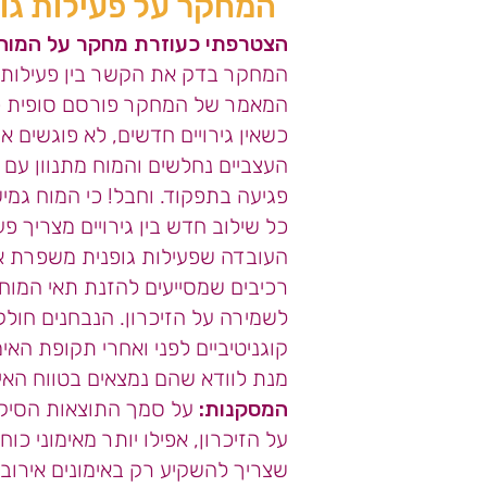
המחקר על פעילות גופנ
הצטרפתי כעוזרת מחקר על המוח,
המחקר בדק את הקשר בין פעילות גו
המאמר של המחקר פורסם סופית
כ
כ
שאין גירויים חדשים, לא פוגשים 
העצביים נחלשים והמוח מתנוון עם
פגיעה בתפקוד. וחבל! כי
המוח גמיש
כל שילוב חדש בין גירויים מצריך 
העובדה ש
פעילות גופנית משפרת 
רכיבים שמסייעים להזנת תאי המוח.
לשמירה על הזיכרון. הנבחנים חולקו 
קוגניטיביים לפני ואחרי תקופת ה
מנת לוודא שהם נמצאים בטווח האירו
המסקנות:
על סמך התוצאות הסיקו
על הזיכרון, אפילו יותר מאימוני כ
שצריך להשקיע רק באימונים אירוביי