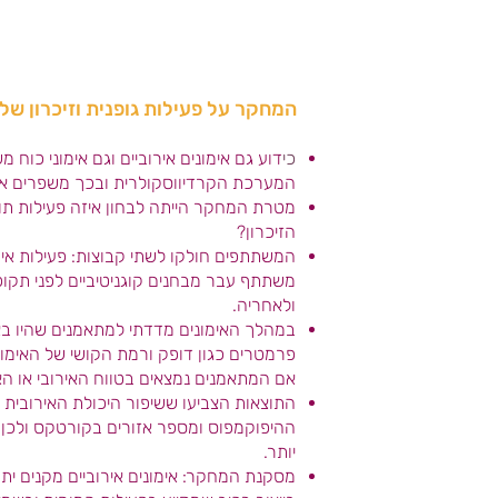
המחקר על פעילות גופנית וזיכרון ש
כי
דוע גם אימונים אירוביים וגם אימוני כוח 
המערכת הקרדיווסקולרית ובכך משפרים את 
מטרת המחקר הייתה לבחון איזה פעילות תו
הזיכרון?
המשתתפים חולקו לשתי קבוצות: פעילות אירוב
משתתף עבר מבחנים קוגניטיביים לפני תקופת
ולאחריה.
במהלך האימונים מדדתי למתאמנים שהיו ב
פרמטרים כגון דופק ורמת הקושי של האימון 
אם המתאמנים נמצאים בטווח האירובי או האנ
התוצאות הצביעו ששיפור היכולת האירובית 
ההיפוקמפוס ומספר אזורים בקורטקס ולכן
יותר.
מסקנת המחקר: אימונים אירוביים מקנים יתר