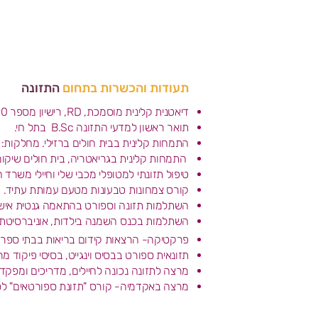
תעודות והכשרות בתחום
התזונה
דיאטנית קלינית מוסמכת, RD, רישיון מספר 11-125890 ממשרד הבריאות.
תואר ראשון למדעי התזונה B.Sc בתל חי.
התמחות קלינית בבית חולים ברזילי. מחלקות: י
התמחות קלינית בגריאטריה, בית חולים שיקומי
טיפול תזונתי למטופלי מכבי שלי וחיילי משרד ה
קורס צמחונות טבעונות מטעם עמותת עתיד.
השתלמות תזונה וספורט בהתאמה גנטית איש
השתלמות בכנס השמנה בילדות, אוניברסיטת 
פרקטיקה- הרצאות קידום בריאות בבתי ספר, ת
תזונאית ספורט בבסיס וינגייט, בסיסי פיקוד מר
מרצה לתזונה נכונה לחיילים, מדריכים ומפקד
מרצה באקדמיה- קורס "תזונת ספורטאים" ל