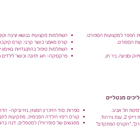
ית הספר למקצועות הספורט.
השתלמות מקצועית בנושא יציבה וקיניזי
עות הספורט.
קורס מאמני כושר קרבי. קורס קיקבוקס
השתלמות טיפול בהתנגדויות באימון ילד
ק ומניעה, ניר חן.
פרקטיקה- חוג תזונה וכושר לילדים מ2012 ועד 2022
יכים מנטליים
רסיטת תל אביב.
ספרות: סוד הזיכרון המצוין, נוירוביקה- הדר
קורס ריפוי הילדה הפנימית, מתקיעות לתנו
מפגשים של סופרוויז'ן למטפלים, דנה ברג
רק", "הקורס המתקדם"