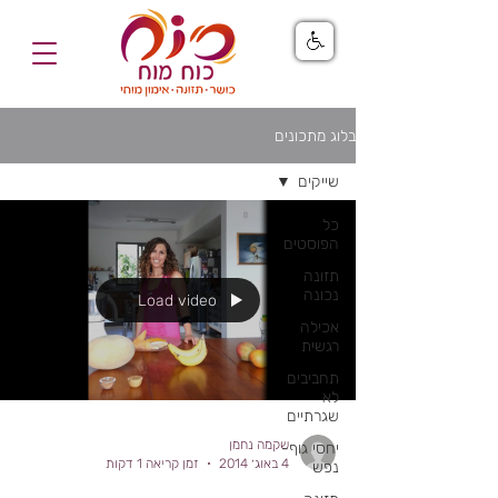
בלוג מתכונים
שייקים
כל
הפוסטים
תזונה
נכונה
Load video
אכילה
רגשית
תחביבים
לא
שגרתיים
שקמה נחמן
יחסי גוף-
4 באוג׳ 2014
זמן קריאה 1 דקות
נפש