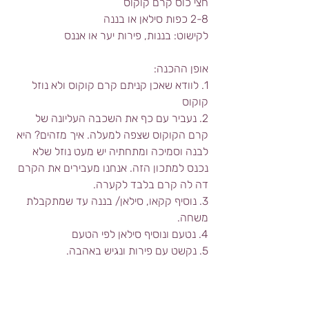
חצי כוס קרם קוקוס 
2-8 כפות סילאן או בננה
לקישוט: בננות, פירות יער או אננס
אופן ההכנה: 
1. לוודא שאכן קניתם קרם קוקוס ולא נוזל 
קוקוס
2. נעביר עם כף את השכבה העליונה של 
קרם הקוקוס שצפה למעלה. איך מזהים? היא 
לבנה וסמיכה ומתחתיה יש מעט נוזל שלא 
נכנס למתכון הזה. אנחנו מעבירים את הקרם 
דה לה קרם בלבד לקערה.
3. נוסיף קקאו, סילאן/ בננה עד שמתקבלת 
משחה.
4. נטעם ונוסיף סילאן לפי הטעם
5. נקשט עם פירות ונגיש באהבה.