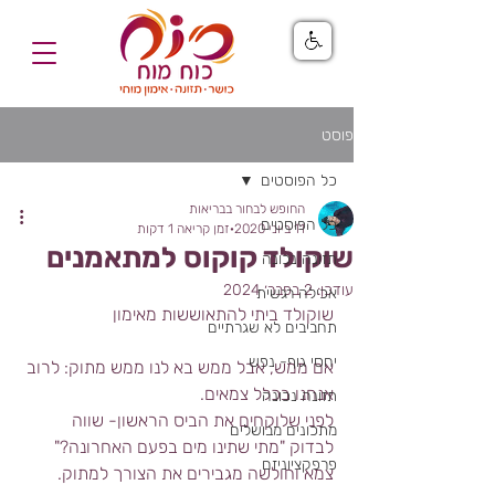
פוסט
כל הפוסטים
החופש לבחור בבריאות
כל הפוסטים
11 ביוני 2020
זמן קריאה 1 דקות
שוקולד קוקוס למתאמנים
תזונה נכונה
עודכן:
2 בפבר׳ 2024
אכילה רגשית
שוקולד ביתי להתאוששות מאימון
תחביבים לא שגרתיים
יחסי גוף- נפש
אם ממש, אבל ממש בא לנו ממש מתוק: לרוב 
אנחנו בכלל צמאים. 
תזונה נכונה
לפני שלוקחים את הביס הראשון- שווה 
מתכונים מבושלים
לבדוק "מתי שתינו מים בפעם האחרונה?" 
פרפקציוניזם
צמא וחולשה מגבירים את הצורך למתוק.